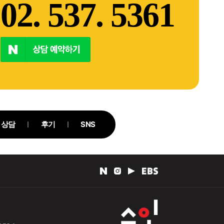
02. 537. 5361
상담
후기
SNS