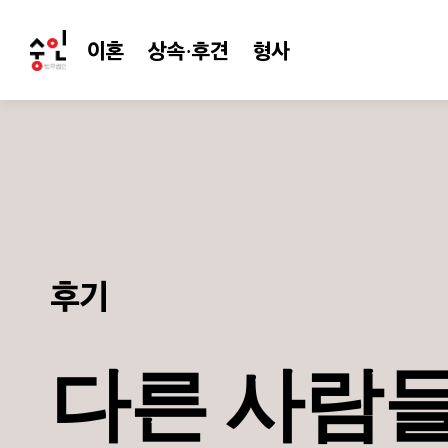
이혼
상속·후견
형사
후기
다른 사람들